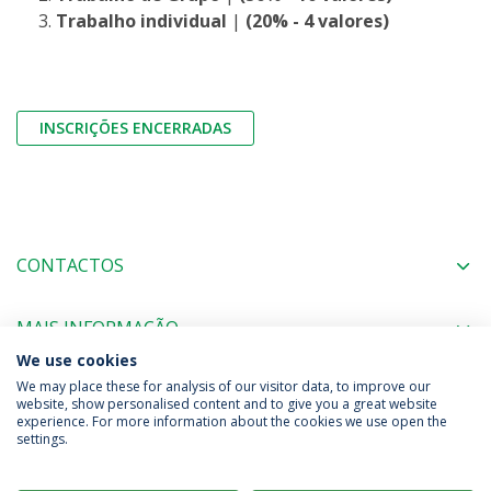
Trabalho individual
|
(20% - 4 valores)
INSCRIÇÕES ENCERRADAS
CONTACTOS
MAIS INFORMAÇÃO
We use cookies
We may place these for analysis of our visitor data, to improve our
website, show personalised content and to give you a great website
experience. For more information about the cookies we use open the
Política de Privacidade
Termos & Condições
settings.
Direitos do Titular dos Dados