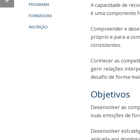
A capacidade de reco
PROGRAMA
é uma componente fu
FORMADORA
INSCRIÇÃO
Compreender e desenv
próprio e para a con
consistentes.
Conhecer as competên
gerir relações inte
desafio de forma mais
Objetivos
Desenvolver as compe
suas emoções de for
Desenvolver estratégi
aplicada aos domínio