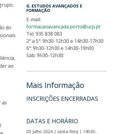
 grupo,
G. ESTUDOS AVANÇADOS E
FORMAÇÃO
E-mail:
formacaoavancada.porto@ucp.pt
ão do
Tel: 935 838 083
sionais
2ª a 5ª: 9h30-12h30 e 14h30-17h30
6ª: 9h30-12h30 e 14h30-19h00
Sáb: 9h30-12h30
iência,
der ao
Mais Informação
INSCRIÇÕES ENCERRADAS
r as
DATAS E HORÁRIO
l
05 julho 2024 | sexta-feira | 14h30-
 e