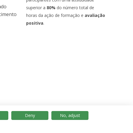
ado
superior a
80%
do número total de
stimento
horas da ação de formação e
avaliação
positiva
.
Deny
No, adjust