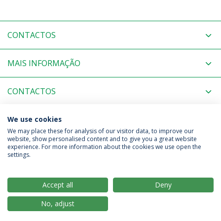
CONTACTOS
MAIS INFORMAÇÃO
CONTACTOS
MAIS INFORMAÇÃO
We use cookies
We may place these for analysis of our visitor data, to improve our
website, show personalised content and to give you a great website
experience. For more information about the cookies we use open the
Política de Privacidade
Termos & Condições
settings.
Direitos do Titular dos Dados
Accept all
Deny
No, adjust
© 2026 Universidade Católica Portuguesa