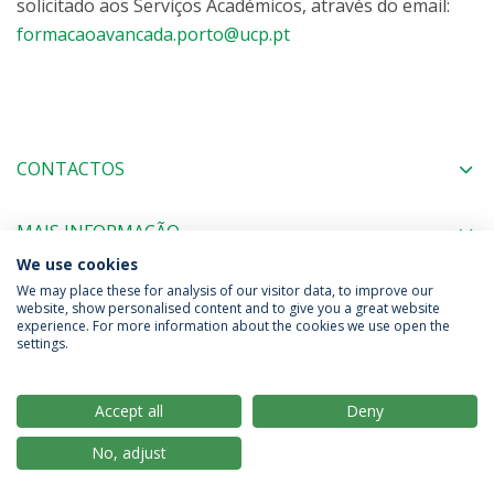
solicitado aos Serviços Académicos, através do email:
formacaoavancada.porto@ucp.pt
CONTACTOS
MAIS INFORMAÇÃO
We use cookies
We may place these for analysis of our visitor data, to improve our
website, show personalised content and to give you a great website
experience. For more information about the cookies we use open the
Política de Privacidade
Termos & Condições
settings.
Direitos do Titular dos Dados
Accept all
Deny
No, adjust
© 2026 Universidade Católica Portuguesa