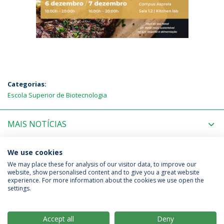
Categorias:
Escola Superior de Biotecnologia
MAIS NOTÍCIAS
PRÓXIMOS EVENTOS
We use cookies
We may place these for analysis of our visitor data, to improve our
website, show personalised content and to give you a great website
experience. For more information about the cookies we use open the
Política de Privacidade
Termos & Condições
settings.
Direitos do Titular dos Dados
Accept all
Deny