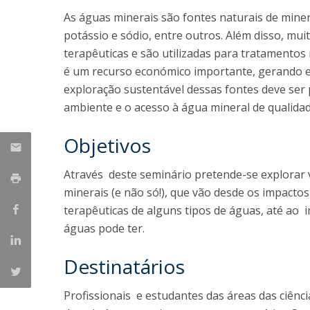
Parcerias Estratégicas
As águas minerais são fontes naturais de miner
Iniciativas Nacionais
potássio e sódio, entre outros. Além disso, m
O que dizem sobre a ESB
terapêuticas e são utilizadas para tratamentos 
Candidaturas
é um recurso económico importante, gerando 
Clube de Inovação e Conhecimento
exploração sustentável dessas fontes deve ser 
ambiente e o acesso à água mineral de qualida
Objetivos
Através deste seminário pretende-se explorar v
minerais (e não só!), que vão desde os impacto
terapêuticas de alguns tipos de águas, até ao 
águas pode ter.
Destinatários
Profissionais e estudantes das áreas das ciênci