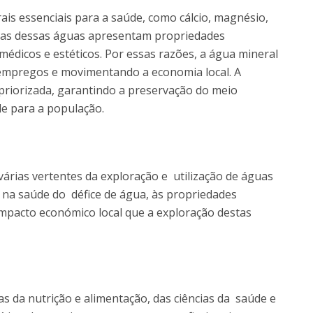
Dia Internacional do Microrganismo
ais essenciais para a saúde, como cálcio, magnésio,
Teen Academy
Doutoramentos
uitas dessas águas apresentam propriedades
Bio & Tec: Cientista por um dia
médicos e estéticos. Por essas razões, a água mineral
Pós-Graduações
Conferências em Biotecnologia
empregos e movimentando a economia local. A
Tertúlias na Biotecnologia
priorizada, garantindo a preservação do meio
Formação Avançada
Jornadas de Biotecnologia
de para a população.
Laboratório Nacional de Referência para Materiais &
Embalagens
CINATE - Laboratório de Análises e Ensaios a Alimentos
e Embalagens
árias vertentes da exploração e utilização de águas
s na saúde do défice de água, às propriedades
impacto económico local que a exploração destas
as da nutrição e alimentação, das ciências da saúde e