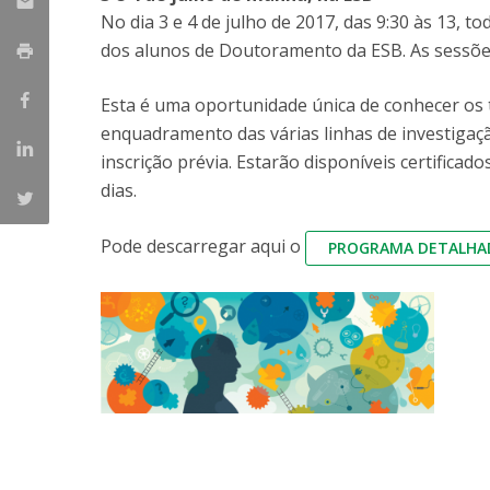
Parcerias Estratégicas
No dia 3 e 4 de julho de 2017, das 9:30 às 13, 
Iniciativas Nacionais
dos alunos de Doutoramento da ESB. As sessões
O que dizem sobre a ESB
Candidaturas
Esta é uma oportunidade única de conhecer os 
Clube de Inovação e Conhecimento
enquadramento das várias linhas de investigação
inscrição prévia. Estarão disponíveis certifica
dias.
Pode descarregar aqui o
PROGRAMA DETALHA