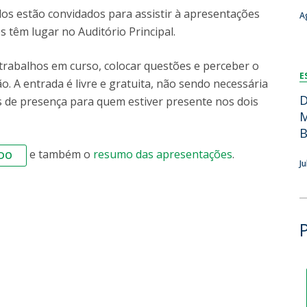
Dia Internacional do Microrganismo
todos estão convidados para assistir à apresentações
A
Teen Academy
Doutoramentos
 têm lugar no Auditório Principal.
Bio & Tec: Cientista por um dia
Pós-Graduações
Conferências em Biotecnologia
trabalhos em curso, colocar questões e perceber o
E
Tertúlias na Biotecnologia
. A entrada é livre e gratuita, não sendo necessária
Formação Avançada
Jornadas de Biotecnologia
D
dos de presença para quem estiver presente nos dois
Laboratório Nacional de Referência para Materiais &
M
Embalagens
B
CINATE - Laboratório de Análises e Ensaios a Alimentos
e também o
resumo das apresentações
.
DO
e Embalagens
J