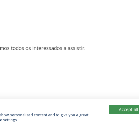
mos todos os interessados a assistir.
Accept all
, show personalised content and to give you a great
 settings.
Política de Privacidade
Termos & Condições