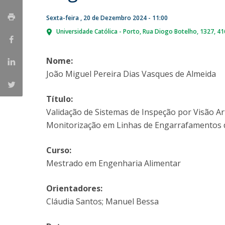
Parcerias Estratégicas
Sexta-feira , 20 de Dezembro 2024 - 11:00
Iniciativas Nacionais
O que dizem sobre a ESB
Universidade Católica - Porto
Rua Diogo Botelho, 1327
41
Candidaturas
Clube de Inovação e Conhecimento
Nome:
João Miguel Pereira Dias Vasques de Almeida
Título:
Validação de Sistemas de Inspeção por Visão Ar
Monitorização em Linhas de Engarrafamentos 
Curso:
Mestrado em Engenharia Alimentar
Orientadores:
Cláudia Santos; Manuel Bessa