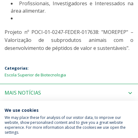
Profissionais, Investigadores e Interessados na
área alimentar.
Projeto nº POCI-01-0247-FEDER-017638: "MOREPEP" –
Valorização de subprodutos animais com o
desenvolvimento de péptidos de valor e sustentáveis".
Categorias:
Escola Superior de Biotecnologia
MAIS NOTÍCIAS
PRÓXIMOS EVENTOS
We use cookies
We may place these for analysis of our visitor data, to improve our
website, show personalised content and to give you a great website
experience. For more information about the cookies we use open the
Política de Privacidade
Termos & Condições
settings.
Direitos do Titular dos Dados