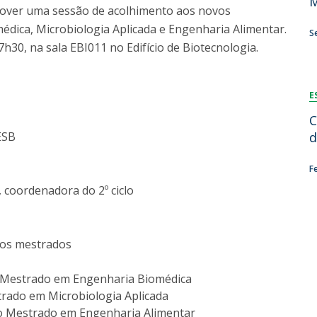
M
omover uma sessão de acolhimento aos novos
Dia Internacional do Microrganismo
Teen Academy
dica, Microbiologia Aplicada e Engenharia Alimentar.
Doutoramentos
S
Bio & Tec: Cientista por um dia
h30, na sala EBI011 no Edifício de Biotecnologia.
Pós-Graduações
Conferências em Biotecnologia
Tertúlias na Biotecnologia
Formação Avançada
E
Jornadas de Biotecnologia
Laboratório Nacional de Referência para Materiais &
C
Embalagens
ESB
d
CINATE - Laboratório de Análises e Ensaios a Alimentos
e Embalagens
F
coordenadora do 2º ciclo
os mestrados
do Mestrado em Engenharia Biomédica
trado em Microbiologia Aplicada
 do Mestrado em Engenharia Alimentar