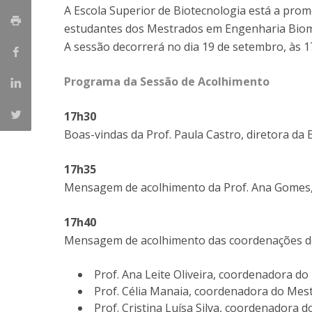
Parcerias Estratégicas
A Escola Superior de Biotecnologia está a pr
Iniciativas Nacionais
estudantes dos Mestrados em Engenharia Biomé
O que dizem sobre a ESB
A sessão decorrerá no dia 19 de setembro, às 17
Candidaturas
Clube de Inovação e Conhecimento
Programa da Sessão de Acolhimento
17h30
Boas-vindas da Prof. Paula Castro, diretora da 
17h35
Mensagem de acolhimento da Prof. Ana Gomes, 
17h40
Mensagem de acolhimento das coordenações d
Prof. Ana Leite Oliveira, coordenadora 
Prof. Célia Manaia, coordenadora do Mes
Prof. Cristina Luísa Silva, coordenadora