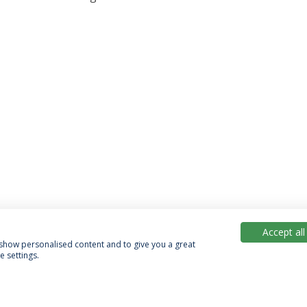
Accept all
, show personalised content and to give you a great
 settings.
Política de Privacidade
Termos & Condições