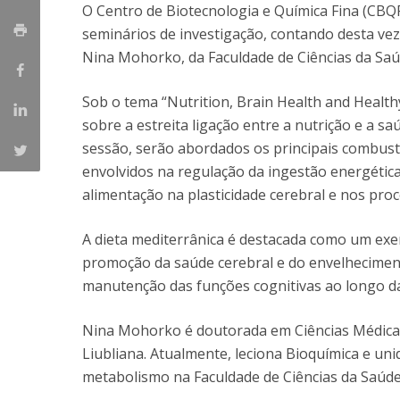
O Centro de Biotecnologia e Química Fina (CB
Parcerias Estratégicas
seminários de investigação, contando desta ve
Iniciativas Nacionais
Nina Mohorko, da Faculdade de Ciências da Saú
O que dizem sobre a ESB
Candidaturas
Sob o tema “Nutrition, Brain Health and Health
Clube de Inovação e Conhecimento
sobre a estreita ligação entre a nutrição e a 
sessão, serão abordados os principais combustí
envolvidos na regulação da ingestão energética
alimentação na plasticidade cerebral e nos pro
A dieta mediterrânica é destacada como um exe
promoção da saúde cerebral e do envelheciment
manutenção das funções cognitivas ao longo da
Nina Mohorko é doutorada em Ciências Médicas
Liubliana. Atualmente, leciona Bioquímica e uni
metabolismo na Faculdade de Ciências da Saúde