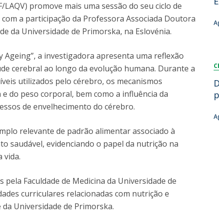
E
QF/LAQV) promove mais uma sessão do seu ciclo de
Dia Internacional do Microrganismo
z com a participação da Professora Associada Doutora
Teen Academy
Doutoramentos
A
de da Universidade de Primorska, na Eslovénia.
Bio & Tec: Cientista por um dia
Pós-Graduações
Conferências em Biotecnologia
y Ageing”, a investigadora apresenta uma reflexão
Tertúlias na Biotecnologia
Formação Avançada
C
saúde cerebral ao longo da evolução humana. Durante a
Jornadas de Biotecnologia
Laboratório Nacional de Referência para Materiais &
veis utilizados pelo cérebro, os mecanismos
D
Embalagens
 e do peso corporal, bem como a influência da
p
CINATE - Laboratório de Análises e Ensaios a Alimentos
cessos de envelhecimento do cérebro.
e Embalagens
A
mplo relevante de padrão alimentar associado à
o saudável, evidenciando o papel da nutrição na
 vida.
 pela Faculdade de Medicina da Universidade de
dades curriculares relacionadas com nutrição e
 da Universidade de Primorska.