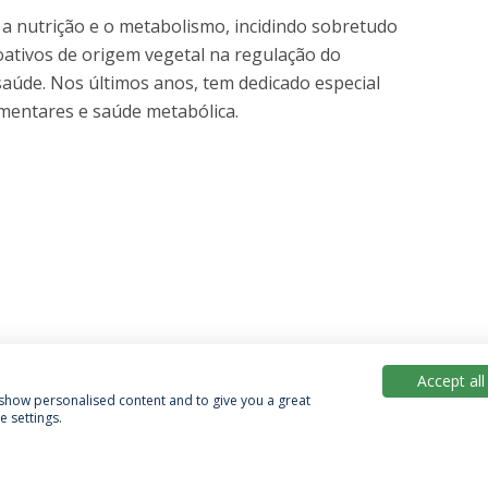
e a nutrição e o metabolismo, incidindo sobretudo
oativos de origem vegetal na regulação do
saúde. Nos últimos anos, tem dedicado especial
imentares e saúde metabólica.
Accept all
, show personalised content and to give you a great
 settings.
Política de Privacidade
Termos & Condições