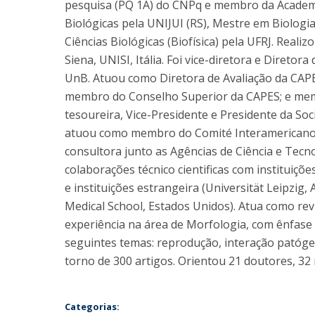
pesquisa (PQ 1A) do CNPq e membro da Academia 
Biológicas pela UNIJUI (RS), Mestre em Biolog
Ciências Biológicas (Biofísica) pela UFRJ. Reali
Siena, UNISI, Itália. Foi vice-diretora e Diretora
UnB. Atuou como Diretora de Avaliação da CAPES
membro do Conselho Superior da CAPES; e memb
tesoureira, Vice-Presidente e Presidente da Soc
atuou como membro do Comité Interamericano 
consultora junto as Agências de Ciência e Tecn
colaborações técnico cientificas com instituiç
e instituições estrangeira (Universität Leipzig
Medical School, Estados Unidos). Atua como revi
experiência na área de Morfologia, com ênfase
seguintes temas: reprodução, interação patóg
torno de 300 artigos. Orientou 21 doutores, 32
Categorias: