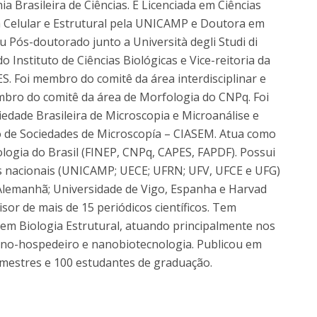
Brasileira de Ciências. É Licenciada em Ciências
ia Celular e Estrutural pela UNICAMP e Doutora em
zou Pós-doutorado junto a Università degli Studi di
 do Instituto de Ciências Biológicas e Vice-reitoria da
. Foi membro do comitê da área interdisciplinar e
ro do comitê da área de Morfologia do CNPq. Foi
iedade Brasileira de Microscopia e Microanálise e
de Sociedades de Microscopía – CIASEM. Atua como
ologia do Brasil (FINEP, CNPq, CAPES, FAPDF). Possui
ões nacionais (UNICAMP; UECE; UFRN; UFV, UFCE e UFG)
, Alemanhã; Universidade de Vigo, Espanha e Harvad
sor de mais de 15 periódicos científicos. Tem
 em Biologia Estrutural, atuando principalmente nos
eno-hospedeiro e nanobiotecnologia. Publicou em
 mestres e 100 estudantes de graduação.