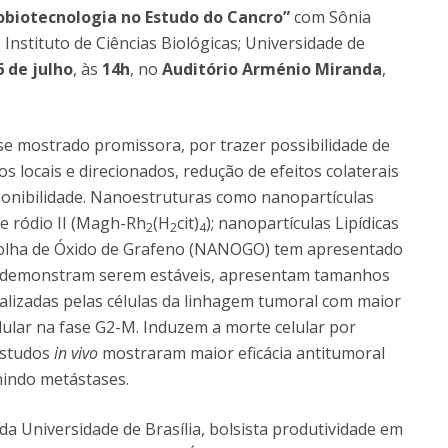
Dia Internacional do Microrganismo
biotecnologia no Estudo do Cancro”
com Sônia
Teen Academy
Doutoramentos
Instituto de Ciências Biológicas; Universidade de
Bio & Tec: Cientista por um dia
 de julho
, às
14h
, no
Auditório Arménio Miranda
,
Pós-Graduações
Conferências em Biotecnologia
Tertúlias na Biotecnologia
Formação Avançada
Jornadas de Biotecnologia
e mostrado promissora, por trazer possibilidade de
Laboratório Nacional de Referência para Materiais &
 locais e direcionados, redução de efeitos colaterais
Embalagens
sponibilidade. Nanoestruturas como nanopartículas
CINATE - Laboratório de Análises e Ensaios a Alimentos
e ródio II (Magh-Rh
(H
cit)
); nanopartículas Lipídicas
2
2
4
e Embalagens
folha de Óxido de Grafeno (NANOGO) tem apresentado
ras demonstram serem estáveis, apresentam tamanhos
nalizadas pelas células da linhagem tumoral com maior
ular na fase G2-M. Induzem a morte celular por
Estudos
in vivo
mostraram maior eficácia antitumoral
indo metástases.
 da Universidade de Brasília, bolsista produtividade em