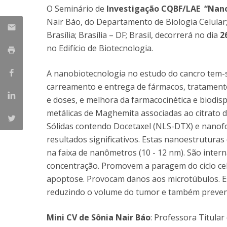
Parcerias Estratégicas
O Seminário de
Investigação CQBF/LAE “Nano
Iniciativas Nacionais
Nair Báo, do Departamento de Biologia Celular; 
O que dizem sobre a ESB
Brasília; Brasília – DF; Brasil, decorrerá no dia
26
Candidaturas
no Edifício de Biotecnologia.
Clube de Inovação e Conhecimento
A nanobiotecnologia no estudo do cancro tem-s
carreamento e entrega de fármacos, tratamentos
e doses, e melhora da farmacocinética e biodi
metálicas de Maghemita associadas ao citrato d
Sólidas contendo Docetaxel (NLS-DTX) e nano
resultados significativos. Estas nanoestrutu
na faixa de nanômetros (10 - 12 nm). São inter
concentração. Promovem a paragem do ciclo cel
apoptose. Provocam danos aos microtúbulos. 
reduzindo o volume do tumor e também preven
Mini CV de Sônia Nair Báo
: Professora Titular