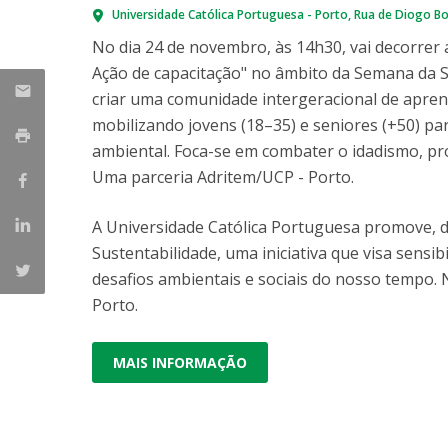
Parcerias Estratégicas
Universidade Católica Portuguesa - Porto
Rua de Diogo Bo
Iniciativas Nacionais
No dia 24 de novembro, às 14h30, vai decorrer 
O que dizem sobre a ESB
Ação de capacitação" no âmbito da Semana da S
Candidaturas
criar uma comunidade intergeracional de apre
Clube de Inovação e Conhecimento
mobilizando jovens (18–35) e seniores (+50) pa
ambiental. Foca-se em combater o idadismo, pr
Uma parceria Adritem/UCP - Porto.
A Universidade Católica Portuguesa promove, d
Sustentabilidade, uma iniciativa que visa sensi
desafios ambientais e sociais do nosso tempo.
Porto.
MAIS INFORMAÇÃO