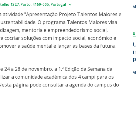
Show map
Dia Internacional do Microrganismo
telho 1327
Porto
4169-005
Portugal
A
Teen Academy
Doutoramentos
a atividade "Apresentação Projeto Talentos Maiores e
Bio & Tec: Cientista por um dia
ustentabilidade. O programa Talentos Maiores visa
Pós-Graduações
Conferências em Biotecnologia
ndizagem, mentoria e empreendedorismo social,
U
Tertúlias na Biotecnologia
ra cocriar soluções com impacto social, económico e
Formação Avançada
Jornadas de Biotecnologia
U
omover a saúde mental e lançar as bases da futura.
Laboratório Nacional de Referência para Materiais &
i
Embalagens
p
CINATE - Laboratório de Análises e Ensaios a Alimentos
e 24 a 28 de novembro, a 1.ª Edição da Semana da
e Embalagens
A
bilizar a comunidade académica dos 4 campi para os
 Nesta página pode consultar a agenda do campus do