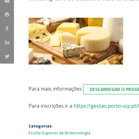
Parcerias Estratégicas
Iniciativas Nacionais
O que dizem sobre a ESB
Candidaturas
Clube de Inovação e Conhecimento
Para mais informações
DESCARREGAR O PRO
Para inscrições ir a
https://gestao.porto.ucp.p
Categorias:
Escola Superior de Biotecnologia