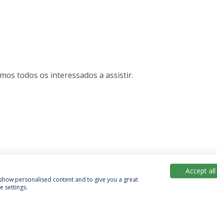
mos todos os interessados a assistir.
Accept all
, show personalised content and to give you a great
 settings.
Política de Privacidade
Termos & Condições