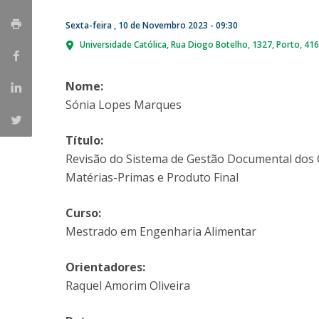
Parcerias Estratégicas
Sexta-feira , 10 de Novembro 2023 - 09:30
Iniciativas Nacionais
O que dizem sobre a ESB
Universidade Católica
Rua Diogo Botelho, 1327
Porto
416
Candidaturas
Clube de Inovação e Conhecimento
Nome:
Sónia Lopes Marques
Título:
Revisão do Sistema de Gestão Documental dos 
Matérias-Primas e Produto Final
Curso:
Mestrado em Engenharia Alimentar
Orientadores:
Raquel Amorim Oliveira