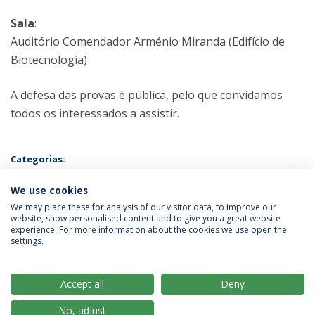
Sala
:
Auditório Comendador Arménio Miranda (Edifício de
Biotecnologia)
A defesa das provas é pública, pelo que convidamos
todos os interessados a assistir.
Categorias:
Doutoramento em Ciência e Tecnologia Alimentar e Nutrição
Provas Públicas
We use cookies
We may place these for analysis of our visitor data, to improve our
website, show personalised content and to give you a great website
experience. For more information about the cookies we use open the
Política de Privacidade
Termos & Condições
settings.
Direitos do Titular dos Dados
Accept all
Deny
No, adjust