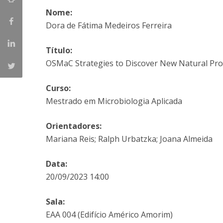
Parcerias Estratégicas
Nome:
Iniciativas Nacionais
Dora de Fátima Medeiros Ferreira
O que dizem sobre a ESB
Candidaturas
Título:
Clube de Inovação e Conhecimento
OSMaC Strategies to Discover New Natural Pro
Curso:
Mestrado em Microbiologia Aplicada
Orientadores:
Mariana Reis; Ralph Urbatzka; Joana Almeida
Data:
20/09/2023 14:00
Sala:
EAA 004 (Edifício Américo Amorim)