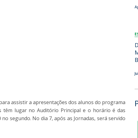
Dia Internacional do Microrganismo
A
Teen Academy
Doutoramentos
Bio & Tec: Cientista por um dia
Pós-Graduações
Conferências em Biotecnologia
E
Tertúlias na Biotecnologia
Formação Avançada
Jornadas de Biotecnologia
D
Laboratório Nacional de Referência para Materiais &
M
Embalagens
B
CINATE - Laboratório de Análises e Ensaios a Alimentos
e Embalagens
J
 para assistir a apresentações dos alunos do programa
 têm lugar no Auditório Principal e o horário é das
 no segundo. No dia 7, após as Jornadas, será servido