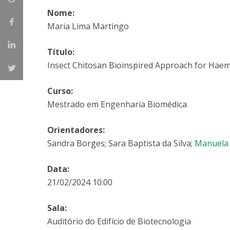
Parcerias Estratégicas
Nome:
Iniciativas Nacionais
Maria Lima Martingo
O que dizem sobre a ESB
Candidaturas
Título:
Clube de Inovação e Conhecimento
Insect Chitosan Bioinspired Approach for Hae
Curso:
Mestrado em Engenharia Biomédica
Orientadores:
Sandra Borges; Sara Baptista da Silva;
Manuela 
Data:
21/02/2024 10:00
Sala:
Auditório do Edifício de Biotecnologia