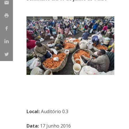
Parcerias Estratégicas
Iniciativas Nacionais
O que dizem sobre a ESB
Candidaturas
Clube de Inovação e Conhecimento
Local:
Auditório 0.3
Data:
17 Junho 2016