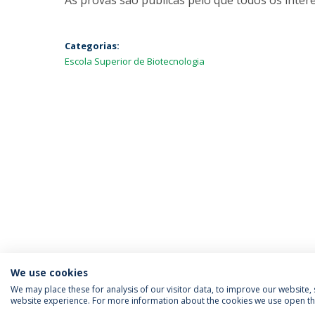
As provas são públicas pelo que todos os intere
Categorias:
Escola Superior de Biotecnologia
We use cookies
We may place these for analysis of our visitor data, to improve our website
website experience. For more information about the cookies we use open the