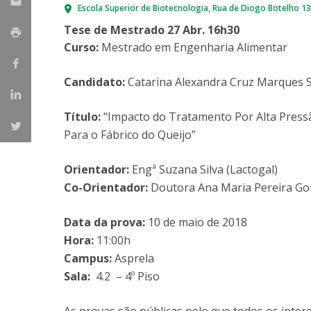
Escola Superior de Biotecnologia
Rua de Diogo Botelho 1
Parcerias Estratégicas
Iniciativas Nacionais
Tese de Mestrado 27 Abr. 16h30
O que dizem sobre a ESB
Curso:
Mestrado em Engenharia Alimentar
Candidaturas
Clube de Inovação e Conhecimento
Candidato:
Catarina Alexandra Cruz Marques 
Título:
“Impacto do Tratamento Por Alta Pressã
Para o Fábrico do Queijo”
Orientador:
Engª Suzana Silva (Lactogal)
Co-Orientador:
Doutora Ana Maria Pereira Gom
Data da prova:
10 de maio de 2018
Hora:
11:00h
Campus:
Asprela
Sala:
4.2 – 4º Piso