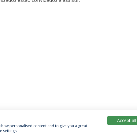
ssados estão convidados a assistir.
Accept all
, show personalised content and to give you a great
 settings.