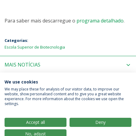
Para saber mais descarregue o
programa detalhado
.
Categorias:
Escola Superior de Biotecnologia
MAIS NOTÍCIAS
PRÓXIMOS EVENTOS
We use cookies
We may place these for analysis of our visitor data, to improve our
website, show personalised content and to give you a great website
experience. For more information about the cookies we use open the
Política de Privacidade
Termos & Condições
settings.
Direitos do Titular dos Dados
Accept all
Deny
No, adjust