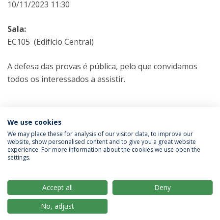
10/11/2023 11:30
Sala:
EC105 (Edifício Central)
A defesa das provas é pública, pelo que convidamos
todos os interessados a assistir.
Categorias:
Mestrado em Engenharia Alimentar
We use cookies
Provas Públicas
We may place these for analysis of our visitor data, to improve our
website, show personalised content and to give you a great website
experience. For more information about the cookies we use open the
Política de Privacidade
Termos & Condições
settings.
Direitos do Titular dos Dados
Accept all
Deny
No, adjust
© 2026 Universidade Católica Portuguesa