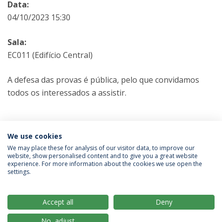
Data:
04/10/2023 15:30
Sala:
EC011 (Edifício Central)
A defesa das provas é pública, pelo que convidamos
todos os interessados a assistir.
Categorias:
Mestrado em Engenharia Alimentar
We use cookies
Provas Públicas
We may place these for analysis of our visitor data, to improve our
website, show personalised content and to give you a great website
experience. For more information about the cookies we use open the
Política de Privacidade
Termos & Condições
settings.
Direitos do Titular dos Dados
Accept all
Deny
No, adjust