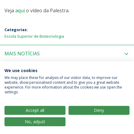
Veja
aqui
o vídeo da Palestra.
Categorias:
Escola Superior de Biotecnologia
MAIS NOTÍCIAS
PRÓXIMOS EVENTOS
We use cookies
We may place these for analysis of our visitor data, to improve our
website, show personalised content and to give you a great website
experience. For more information about the cookies we use open the
Política de Privacidade
Termos & Condições
settings.
Direitos do Titular dos Dados
Accept all
Deny
No, adjust
© 2026 Universidade Católica Portuguesa