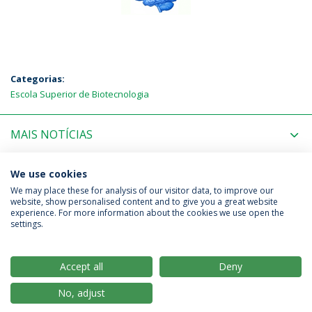
Categorias:
Escola Superior de Biotecnologia
MAIS NOTÍCIAS
PRÓXIMOS EVENTOS
We use cookies
We may place these for analysis of our visitor data, to improve our
website, show personalised content and to give you a great website
experience. For more information about the cookies we use open the
Política de Privacidade
Termos & Condições
settings.
Direitos do Titular dos Dados
Accept all
Deny
No, adjust
© 2026 Universidade Católica Portuguesa