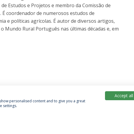
e de Estudos e Projetos e membro da Comissão de
 É coordenador de numerosos estudos de
 e políticas agrícolas. É autor de diversos artigos,
a e o Mundo Rural Português nas últimas décadas e, em
Accept all
, show personalised content and to give you a great
 settings.
Política de Privacidade
Termos & Condições
Direitos do Titular dos Dados