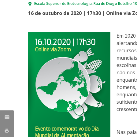
Escola Superior de Biotecnologia
Rua de Diogo Botelho 1
Parcerias Estratégicas
Iniciativas Nacionais
16 de outubro de 2020 | 17h30 | Online via 
O que dizem sobre a ESB
Candidaturas
Clube de Inovação e Conhecimento
Em 2020 
alertand
recursos 
mundiais
escolhas
não nos 
enquanto
homens, 
enquanto
suficien
crescent
Nas pala