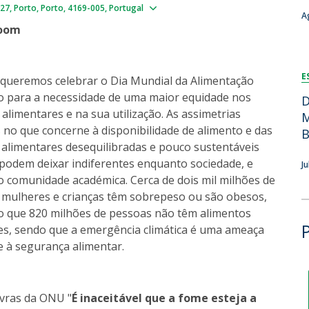
Show map
327
Porto
Porto
4169-005
Portugal
Dia Internacional do Microrganismo
A
Teen Academy
Doutoramentos
Zoom
Bio & Tec: Cientista por um dia
Pós-Graduações
Conferências em Biotecnologia
E
Tertúlias na Biotecnologia
queremos celebrar o Dia Mundial da Alimentação
Formação Avançada
Jornadas de Biotecnologia
o para a necessidade de uma maior equidade nos
D
alimentares e na sua utilização. As assimetrias
Laboratório Nacional de Referência para Materiais &
M
 no que concerne à disponibilidade de alimento e das
Embalagens
B
 alimentares desequilibradas e pouco sustentáveis
CINATE - Laboratório de Análises e Ensaios a Alimentos
podem deixar indiferentes enquanto sociedade, e
e Embalagens
J
 comunidade académica. Cerca de dois mil milhões de
mulheres e crianças têm sobrepeso ou são obesos,
 que 820 milhões de pessoas não têm alimentos
tes, sendo que a emergência climática é uma ameaça
e à segurança alimentar.
vras da ONU "
É inaceitável que a fome esteja a