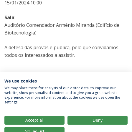
15/01/2024 10:00
Sala
:
Auditório Comendador Arménio Miranda (Edifício de
Biotecnologia)
A defesa das provas é pública, pelo que convidamos
todos os interessados a assistir.
Categorias:
Ph.D. in Biotechnology
We use cookies
Provas Públicas
We may place these for analysis of our visitor data, to improve our
website, show personalised content and to give you a great website
experience. For more information about the cookies we use open the
Política de Privacidade
Termos & Condições
settings.
Direitos do Titular dos Dados
Accept all
Deny
No, adjust