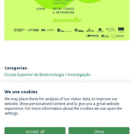
Categorias:
Escola Superior de Biotecnologia
Investigação
MAIS NOTÍCIAS
We use cookies
We may place these for analysis of our visitor data, to improve our
website, show personalised content and to give you a great website
experience. For more information about the cookies we use open the
Política de Privacidade
Termos & Condições
settings.
Direitos do Titular dos Dados
Accept all
Deny