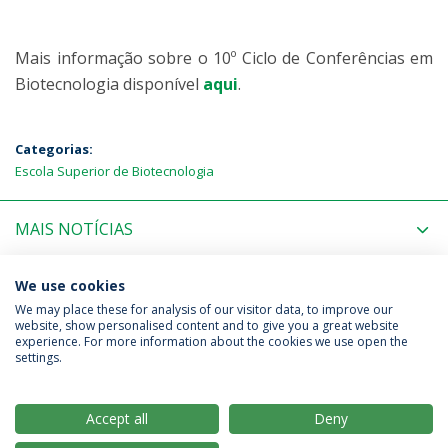
Mais informação sobre o 10º Ciclo de Conferências em
Biotecnologia disponível
aqui
.
Categorias:
Escola Superior de Biotecnologia
MAIS NOTÍCIAS
PRÓXIMOS EVENTOS
We use cookies
We may place these for analysis of our visitor data, to improve our
website, show personalised content and to give you a great website
experience. For more information about the cookies we use open the
Política de Privacidade
Termos & Condições
settings.
Direitos do Titular dos Dados
Accept all
Deny