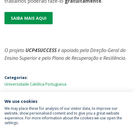
trabalhos poderão fazê-lo
gratuitamente
.
SAIBA MAIS AQUI
O projeto
UCP4SUCCESS
é apoiado pela Direção-Geral do
Ensino Superior e pelo Plano de Recuperação e Resiliência.
Categorias:
Universidade Católica Portuguesa
MAIS NOTÍCIAS
We use cookies
We may place these for analysis of our visitor data, to improve our
website, show personalised content and to give you a great website
experience. For more information about the cookies we use open the
Política de Privacidade
Termos & Condições
settings.
Direitos do Titular dos Dados