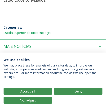
Estão todos convidados.
Categorias:
Escola Superior de Biotecnologia
MAIS NOTÍCIAS
PRÓXIMOS EVENTOS
We use cookies
We may place these for analysis of our visitor data, to improve our
website, show personalised content and to give you a great website
experience. For more information about the cookies we use open the
Política de Privacidade
Termos & Condições
settings.
Direitos do Titular dos Dados
Accept all
Deny
No, adjust
© 2026 Universidade Católica Portuguesa