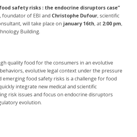
Dia Internacional do Microrganismo
od safety risks : the endocrine disruptors case”
Teen Academy
Doutoramentos
I, foundator of EBI and
Christophe Dufour
, scientific
Bio & Tec: Cientista por um dia
nsultant, will take place on
january 16th
, at
2:00 pm
,
Pós-Graduações
Conferências em Biotecnologia
chnology Building.
Tertúlias na Biotecnologia
Formação Avançada
Jornadas de Biotecnologia
Laboratório Nacional de Referência para Materiais &
Embalagens
gh quality food for the consumers in an evolutive
CINATE - Laboratório de Análises e Ensaios a Alimentos
ehaviors, evolutive legal context under the pressure
e Embalagens
nd emerging food safety risks is a challenge for food
quickly integrate new medical and scientific
ng risk issues and focus on endocrine disruptors
egulatory evolution.