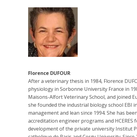
Florence DUFOUR
After a veterinary thesis in 1984, Florence DU
physiology in Sorbonne University France in 198
Maisons-Alfort Veterinary School, and joined Eu
she founded the industrial biology school EBI in
management and lean since 1994. She has been
accreditation engineer programs and HCERES for
development of the private university Institut P
catholique de Paris and Cergy University. Since 