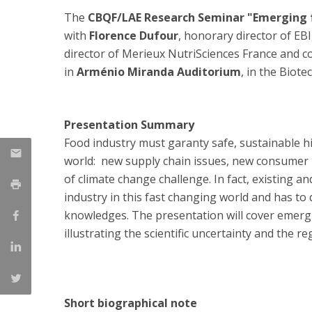
Parcerias Estratégicas
The
CBQF/LAE Research Seminar "Emerging fo
Iniciativas Nacionais
with
Florence Dufour
, honorary director of EB
O que dizem sobre a ESB
director of Merieux NutriSciences France and co
Candidaturas
in
Arménio Miranda
Auditorium
, in the Biote
Clube de Inovação e Conhecimento
Presentation Summary
Food industry must garanty safe, sustainable hi
world: new supply chain issues, new consumer b
of climate change challenge. In fact, existing a
industry in this fast changing world and has to 
knowledges. The presentation will cover emergi
illustrating the scientific uncertainty and the r
Short biographical note