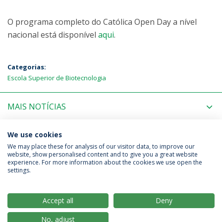
O programa completo do Católica Open Day a nível
nacional está disponível
aqui
.
Categorias:
Escola Superior de Biotecnologia
MAIS NOTÍCIAS
PRÓXIMOS EVENTOS
We use cookies
We may place these for analysis of our visitor data, to improve our
website, show personalised content and to give you a great website
experience. For more information about the cookies we use open the
Política de Privacidade
Termos & Condições
settings.
Direitos do Titular dos Dados
Accept all
Deny
No, adjust