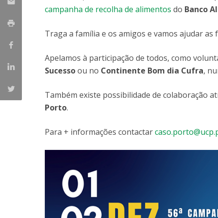
Parcerias Estratégicas
campanha de recolha de alimentos
do
Banco A
Iniciativas Nacionais
O que dizem sobre a ESB
Traga a família e os amigos e vamos ajudar as 
Candidaturas
Clube de Inovação e Conhecimento
Apelamos à participação de todos, como volunt
Sucesso
ou no
Continente Bom dia Cufra
, n
Também existe possibilidade de colaboração a
Porto
.
Para + informações contactar
caso.porto@ucp.