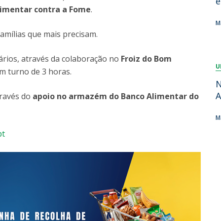
e
Dia Internacional do Microrganismo
limentar contra a Fome
.
Teen Academy
Doutoramentos
M
Bio & Tec: Cientista por um dia
famílias que mais precisam.
Pós-Graduações
Conferências em Biotecnologia
Tertúlias na Biotecnologia
ários, através da colaboração no
Froiz do Bom
Formação Avançada
U
Jornadas de Biotecnologia
um turno de 3 horas.
Laboratório Nacional de Referência para Materiais &
N
Embalagens
A
través do
apoio no armazém do Banco Alimentar do
CINATE - Laboratório de Análises e Ensaios a Alimentos
e Embalagens
M
pt