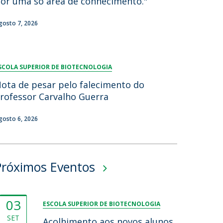
or uma só área de conhecimento."
lumni
gosto 7, 2026
log
acebook
eceba as notícias para Alumni
SCOLA SUPERIOR DE BIOTECNOLOGIA
ota de pesar pelo falecimento do
rofessor Carvalho Guerra
gosto 6, 2026
Próximos Eventos
03
ESCOLA SUPERIOR DE BIOTECNOLOGIA
SET
Acolhimento aos novos alunos