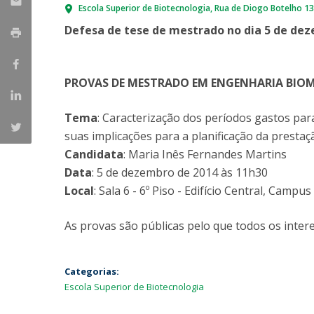
Escola Superior de Biotecnologia
Rua de Diogo Botelho 1
Parcerias Estratégicas
Iniciativas Nacionais
Defesa de tese de mestrado no dia 5 de de
O que dizem sobre a ESB
Candidaturas
Clube de Inovação e Conhecimento
PROVAS DE MESTRADO EM ENGENHARIA BIO
Tema
: Caracterização dos períodos gastos par
suas implicações para a planificação da prestaç
Candidata
: Maria Inês Fernandes Martins
Data
: 5 de dezembro de 2014 às 11h30
Local
: Sala 6 - 6º Piso - Edifício Central, Campu
As provas são públicas pelo que todos os intere
Categorias:
Escola Superior de Biotecnologia