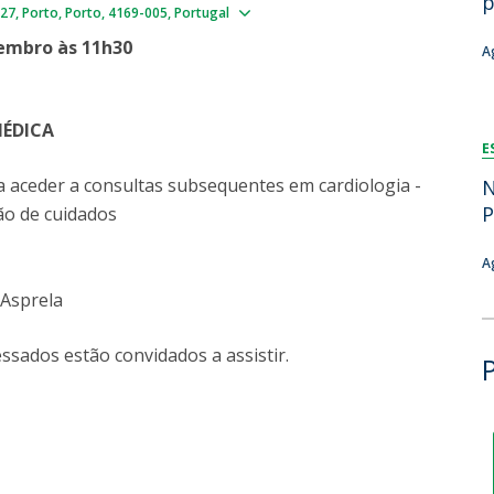
p
Show map
327
Porto
Porto
4169-005
Portugal
Dia Internacional do Microrganismo
A
Teen Academy
Doutoramentos
zembro às 11h30
A
Bio & Tec: Cientista por um dia
B
Pós-Graduações
Conferências em Biotecnologia
F
Tertúlias na Biotecnologia
R
MÉDICA
Formação Avançada
E
Jornadas de Biotecnologia
a aceder a consultas subsequentes em cardiologia -
N
P
ão de cuidados
A
s Asprela
ssados estão convidados a assistir.