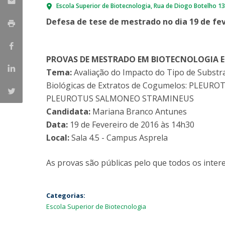
Escola Superior de Biotecnologia
Rua de Diogo Botelho 1
Parcerias Estratégicas
Iniciativas Nacionais
Defesa de tese de mestrado no dia 19 de fev
O que dizem sobre a ESB
Candidaturas
Clube de Inovação e Conhecimento
PROVAS DE MESTRADO EM BIOTECNOLOGIA 
Tema:
Avaliação do Impacto do Tipo de Substr
Biológicas de Extratos de Cogumelos: PLEUR
PLEUROTUS SALMONEO STRAMINEUS
Candidata:
Mariana Branco Antunes
Data:
19 de Fevereiro de 2016 às 14h30
Local:
Sala 4.5 - Campus Asprela
As provas são públicas pelo que todos os intere
Categorias:
Escola Superior de Biotecnologia