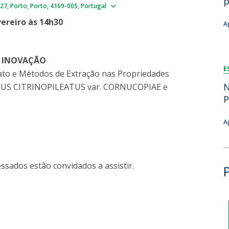
p
Show map
327
Porto
Porto
4169-005
Portugal
Dia Internacional do Microrganismo
Teen Academy
Doutoramentos
ereiro às 14h30
A
Bio & Tec: Cientista por um dia
Pós-Graduações
Conferências em Biotecnologia
Tertúlias na Biotecnologia
E INOVAÇÃO
Formação Avançada
E
Jornadas de Biotecnologia
ato e Métodos de Extração nas Propriedades
Laboratório Nacional de Referência para Materiais &
N
OTUS CITRINOPILEATUS var. CORNUCOPIAE e
Embalagens
P
CINATE - Laboratório de Análises e Ensaios a Alimentos
e Embalagens
A
ssados estão convidados a assistir.