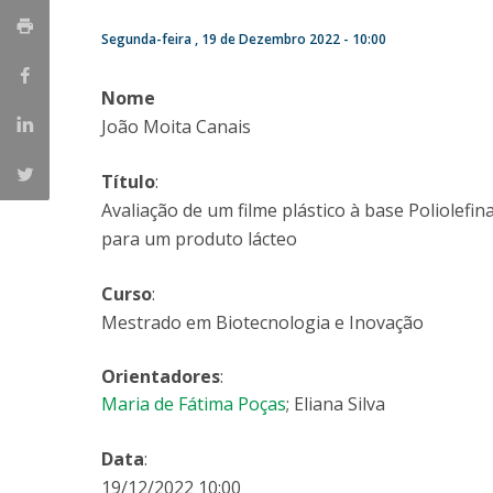
Parcerias Estratégicas
Segunda-feira , 19 de Dezembro 2022 - 10:00
Iniciativas Nacionais
O que dizem sobre a ESB
Nome
Candidaturas
Clube de Inovação e Conhecimento
João Moita Canais
Título
:
Avaliação de um filme plástico à base Poliolef
para um produto lácteo
Curso
:
Mestrado em Biotecnologia e Inovação
Orientadores
:
Maria de Fátima Poças
; Eliana Silva
Data
:
19/12/2022 10:00