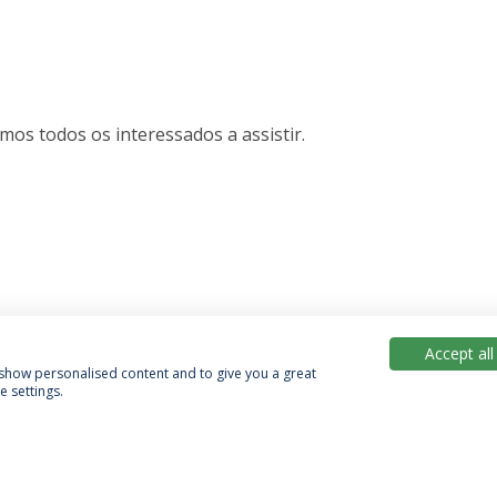
mos todos os interessados a assistir.
Accept all
, show personalised content and to give you a great
 settings.
Política de Privacidade
Termos & Condições
Direitos do Titular dos Dados