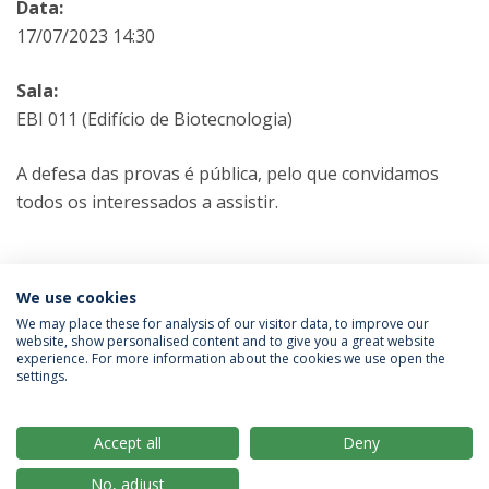
Data:
17/07/2023 14:30
Sala:
EBI 011 (Edifício de Biotecnologia)
A defesa das provas é pública, pelo que convidamos
todos os interessados a assistir.
Categorias:
Mestrado em Engenharia Alimentar
We use cookies
Provas Públicas
We may place these for analysis of our visitor data, to improve our
website, show personalised content and to give you a great website
experience. For more information about the cookies we use open the
Política de Privacidade
Termos & Condições
settings.
Direitos do Titular dos Dados
Accept all
Deny
No, adjust