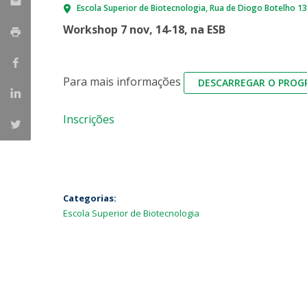
Escola Superior de Biotecnologia
Rua de Diogo Botelho 1
Parcerias Estratégicas
Iniciativas Nacionais
Workshop 7 nov, 14-18, na ESB
O que dizem sobre a ESB
Candidaturas
Clube de Inovação e Conhecimento
Para mais informações
DESCARREGAR O PRO
Inscrições
Categorias:
Escola Superior de Biotecnologia