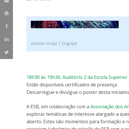
Parcerias Estratégicas
Iniciativas Nacionais
O que dizem sobre a ESB
Candidaturas
Clube de Inovação e Conhecimento
António Graça
| Sogrape
18h30 às 19h30, Auditório 2 da
Escola Superior 
Estão disponíveis certificados de presença
Descarregue e divulgue o poster desta iniciativa
A ESB, em colaboração com a
Associação dos A
explorar temáticas de interesse alargado a que
aberto. Estes são momentos para formação e re