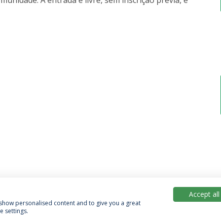
unidade. A entrada é livre, sem inscrição prévia, e
Accept all
, show personalised content and to give you a great
 settings.