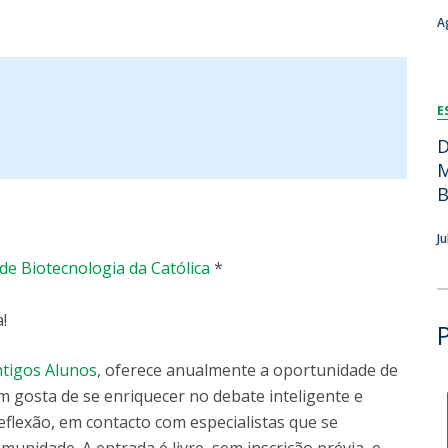
Dia Internacional do Microrganismo
A
Teen Academy
Doutoramentos
Bio & Tec: Cientista por um dia
Pós-Graduações
Conferências em Biotecnologia
E
Tertúlias na Biotecnologia
Formação Avançada
Jornadas de Biotecnologia
D
Laboratório Nacional de Referência para Materiais &
M
Embalagens
B
CINATE - Laboratório de Análises e Ensaios a Alimentos
e Embalagens
J
de Biotecnologia da Católica
*
!
ntigos Alunos
, oferece anualmente a oportunidade de
m gosta de se enriquecer no debate inteligente e
flexão, em contacto com especialistas que se