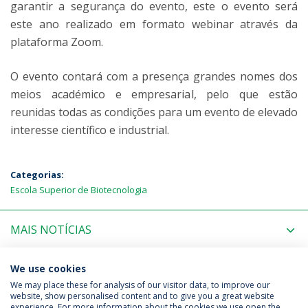
garantir a segurança do evento, este o evento será
este ano realizado em formato webinar através da
plataforma Zoom.
O evento contará com a presença grandes nomes dos
meios académico e empresarial, pelo que estão
reunidas todas as condições para um evento de elevado
interesse científico e industrial.
Categorias:
Escola Superior de Biotecnologia
MAIS NOTÍCIAS
PRÓXIMOS EVENTOS
We use cookies
We may place these for analysis of our visitor data, to improve our
website, show personalised content and to give you a great website
experience. For more information about the cookies we use open the