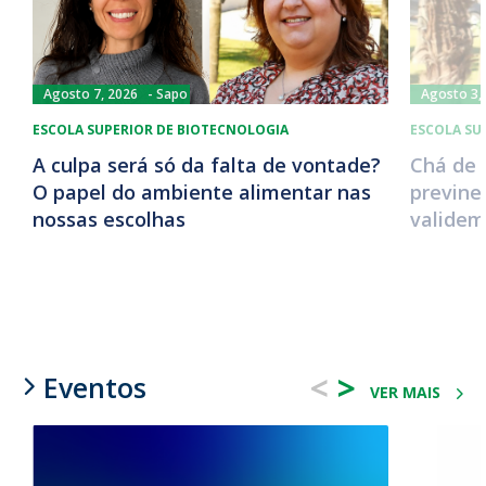
Agosto 7, 2026
Sapo
Agosto 3,
ESCOLA SUPERIOR DE BIOTECNOLOGIA
ESCOLA SU
A culpa será só da falta de vontade?
Chá de 
O papel do ambiente alimentar nas
previne
nossas escolhas
validem
<
>
Eventos
VER MAIS