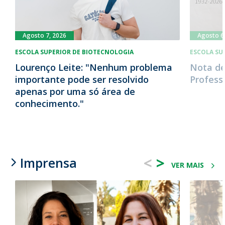
Agosto 7, 2026
Agosto 6
ESCOLA SUPERIOR DE BIOTECNOLOGIA
ESCOLA SU
Lourenço Leite: "Nenhum problema
Nota de
importante pode ser resolvido
Profess
apenas por uma só área de
conhecimento."
<
>
Imprensa
VER MAIS