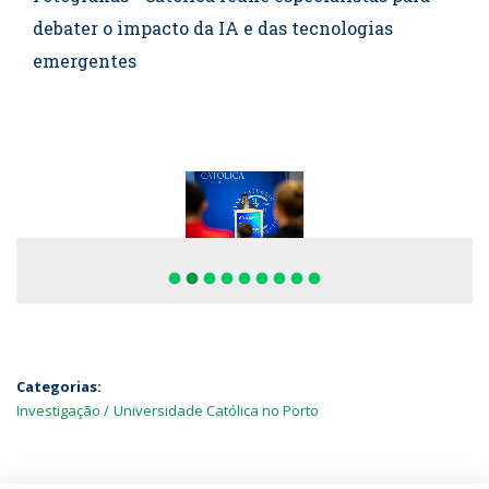
debater o impacto da IA e das tecnologias
emergentes
fiber_manual_record
fiber_manual_record
fiber_manual_record
fiber_manual_record
fiber_manual_record
fiber_manual_record
fiber_manual_record
fiber_manual_record
fiber_manual_record
Categorias:
Investigação
Universidade Católica no Porto