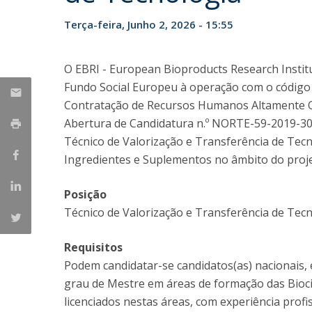
Parcerias Estratégicas
Terça-feira, Junho 2, 2026 - 15:55
Iniciativas Nacionais
O que dizem sobre a ESB
Candidaturas
O EBRI - European Bioproducts Research Instit
Clube de Inovação e Conhecimento
Fundo Social Europeu à operação com o códig
Contratação de Recursos Humanos Altamente Qu
Abertura de Candidatura n.º NORTE-59-2019-3
Técnico de Valorização e Transferência de Tec
Ingredientes e Suplementos no âmbito do proje
Posição
Técnico de Valorização e Transferência de Tec
Requisitos
Podem candidatar-se candidatos(as) nacionais, 
grau de Mestre em áreas de formação das Bioci
licenciados nestas áreas, com experiência pro