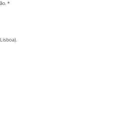
ão. *
Lisboa).