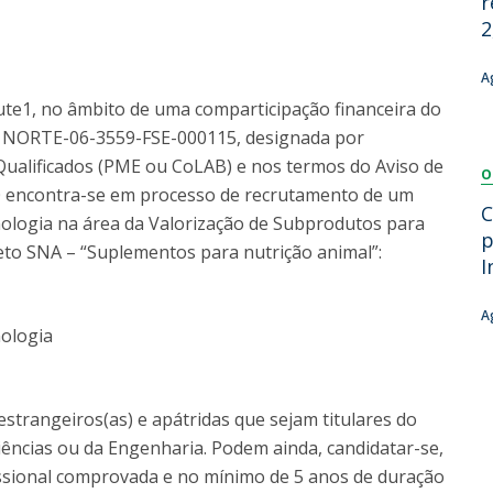
r
Dia Internacional do Microrganismo
2
Teen Academy
Doutoramentos
Bio & Tec: Cientista por um dia
A
Pós-Graduações
Conferências em Biotecnologia
ute1, no âmbito de uma comparticipação financeira do
Tertúlias na Biotecnologia
o NORTE-06-3559-FSE-000115, designada por
Formação Avançada
Jornadas de Biotecnologia
alificados (PME ou CoLAB) e nos termos do Aviso de
O
Laboratório Nacional de Referência para Materiais &
0 encontra-se em processo de recrutamento de um
Embalagens
C
nologia na área da Valorização de Subprodutos para
CINATE - Laboratório de Análises e Ensaios a Alimentos
p
to SNA – “Suplementos para nutrição animal”:
e Embalagens
I
A
nologia
estrangeiros(as) e apátridas que sejam titulares do
ências ou da Engenharia. Podem ainda, candidatar-se,
fissional comprovada e no mínimo de 5 anos de duração