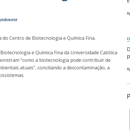
E
Dia Internacional do Microrganismo
Teen Academy
Doutoramentos
A
Bio & Tec: Cientista por um dia
Ambiente
Pós-Graduações
Conferências em Biotecnologia
Tertúlias na Biotecnologia
do Centro de Biotecnologia e Química Fina.
Formação Avançada
C
Jornadas de Biotecnologia
Laboratório Nacional de Referência para Materiais &
D
Biotecnologia e Química Fina da Universidade Católica
Embalagens
p
emonstram “como a biotecnologia pode contribuir de
CINATE - Laboratório de Análises e Ensaios a Alimentos
ientais atuais”, conciliando a descontaminação, a
e Embalagens
A
ossistemas.