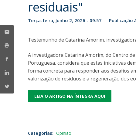
residuais"
Parcerias Estratégicas
Iniciativas Nacionais
O que dizem sobre a ESB
Terça-feira, Junho 2, 2026 - 09:57
Publicação
Candidaturas
Clube de Inovação e Conhecimento
Testemunho de Catarina Amorim, investigadora 
A investigadora Catarina Amorim, do Centro de 
Portuguesa, considera que estas iniciativas d
forma concreta para responder aos desafios amb
valorização de resíduos e a regeneração dos ec
LEIA O ARTIGO NA ÍNTEGRA AQUI
Categorias:
Opinião