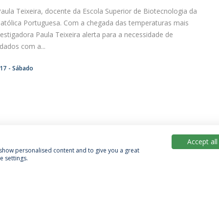
Paula Teixeira, docente da Escola Superior de Biotecnologia da
Católica Portuguesa. Com a chegada das temperaturas mais
vestigadora Paula Teixeira alerta para a necessidade de
idados com a...
:17
Sábado
Accept all
, show personalised content and to give you a great
 settings.
Política de Privacidade
Termos & Condições
Direitos do Titular dos Dados